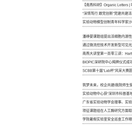
【南燕科研】Organic Letter
“深悟笃行 跟党创新”党建共建
实验动物模型创制青年科学家沙
潘峥婴课题组提出活细胞内源性
通过微流控技术开发新型可见光
南燕大讲堂第一百零三讲：Har
BIOPIC深研院中心揭牌仪式
SCBB第十届“Lab杯”风采大赛
筑梦未来，校企共建I我院师生
实验动物中心获“深圳市科普基地
广东省实验动物学会理事、实验
项征课题组在人工酶研究方面取
学院暑假实验室安全巡查工作顺