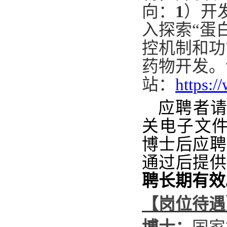
向：
1
）开
入探索
“
蛋
控
机制和功
药物开发
。
站：
https:/
应聘者
关电子文
博士后应聘
通过后提供
聘长期有效
【岗位待遇