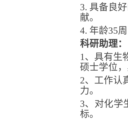
3.
具备良好
献。
4.
年龄
35
周
科研助理：
1
、具有生
硕士学位，
2
、工作认
力。
3
、对化学
标。