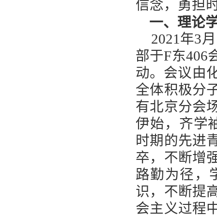
信念，勇担
一、理论
2021
年
3
月
部于
F
东
406
动。会议由
全体积极分
有北京分会
伊始，齐学
时期的先进
卒，不断增
路勤为径，
识，不断提
会主义过程