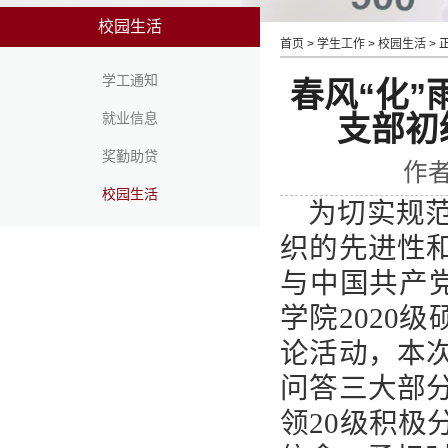
校园生活
首页
>
学生工作
>
校园生活
> 
学工通知
春风“化”
就业信息
支部初
奖勤助贷
作者
校园生活
为切实规
织的先进性
与中国共产
学院
2020
级
论活动，本
问答三大部
领
20
级积极