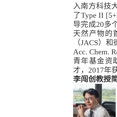
入南方科技
了Type I
导完成20
天然产物的
（JACS）
Acc. Ch
青年基金资
才，2017
李闯创教授