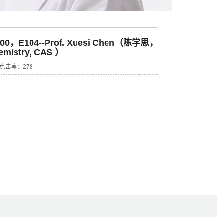
：00，E104--Prof. Xuesi Chen（陈学思，
hemistry, CAS ）
8 点击率：
278