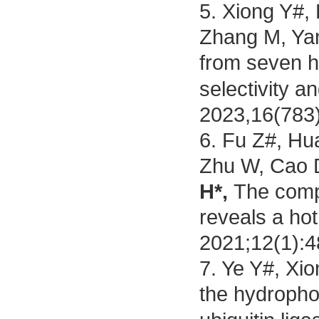
5.
Xiong Y#, 
Zhang M, Yan
from seven h
selectivity 
2023,16(783
6.
Fu Z#, Hua
Zhu W, Cao D
H*,
The comp
reveals a hot
2021;12(1):4
7.
Ye Y#, Xi
the hydrophob