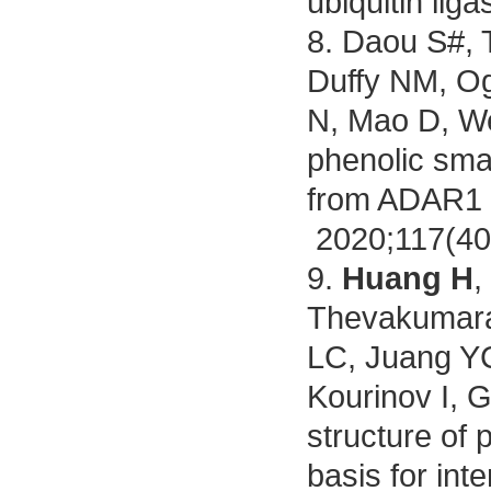
ubiquitin lig
8.
Daou S#, T
Duffy NM, Og
N, Mao D, W
phenolic smal
from ADAR1 
2020;117(40
9.
Huang H
,
Thevakumaran
LC, Juang YC
Kourinov I, 
structure of
basis for inte