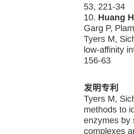
53, 221-34
10.
Huang H
Garg P, Plam
Tyers M, Sich
low-affinity i
156-63
发明专利
Tyers
M, Sich
methods to id
enzymes by st
complexes an