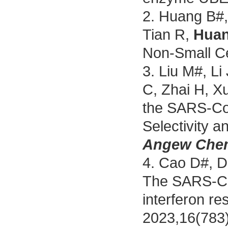
2.
Huang B#,
Tian R,
Hua
Non-Small C
3.
Liu M#, Li
C, Zhai H, X
the SARS-CoV
Selectivity a
Angew Chem
4.
Cao D#, D
The SARS-CoV
interferon r
2023,16(783