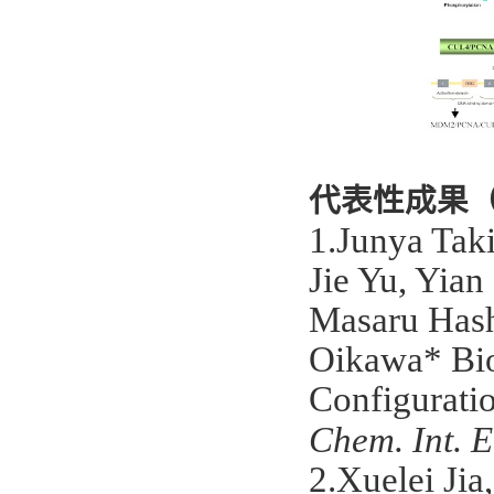
代表性成果（
1.Junya Tak
Jie Yu, Yia
Masaru Hash
Oikawa
*
Bi
Configurati
Chem. Int. E
2.Xuelei Jia