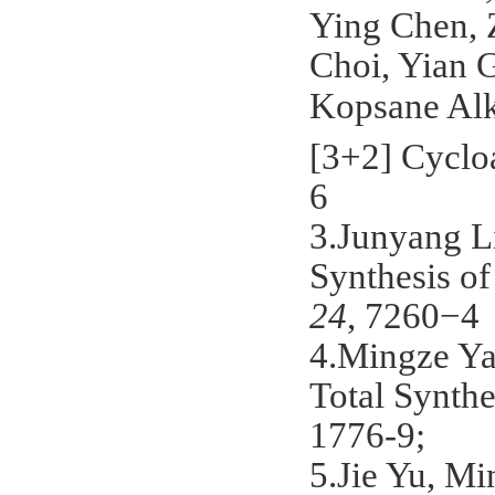
Ying Chen, 
Choi, Yian 
Kopsane Alka
[3+2] Cyclo
6
3.
Junyang Li
Synthesis o
24
, 7260−4
4.Mingze Ya
Total Synth
1776-9;
5.Jie Yu, M