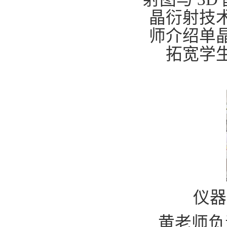
晶衍射技
师介绍单
拓宽学
仪器
黄老师负